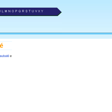
té
Taubaté
e