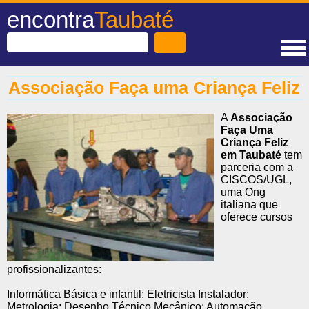
encontra
Taubaté
Associação Faça uma Criança Feliz
A
Associação
Faça Uma
Criança Feliz
em Taubaté
tem
parceria com a
CISCOS/UGL,
uma Ong
italiana que
oferece cursos
profissionalizantes:
Informática Básica e infantil; Eletricista Instalador;
Metrologia; Desenho Técnico Mecânico; Automação