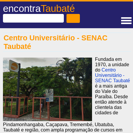
encontra
Taubaté
Centro Universitário - SENAC
Taubaté
Fundada em
1970, a unidade
do
Centro
Universitário -
SENAC Taubaté
é a mais antiga
do Vale do
Paraíba. Desde
então atende à
clientela das
cidades de
Pindamonhangaba, Caçapava, Tremembé, Ubatuba,
Taubaté e região, com ampla programação de cursos em