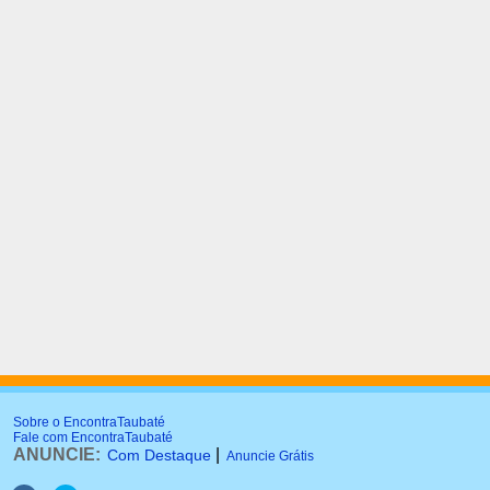
Sobre o EncontraTaubaté
Fale com EncontraTaubaté
ANUNCIE:
|
Com Destaque
Anuncie Grátis