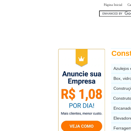
|
Página Inicial
Ca
encontr
Const
Azulejos
Box, vidr
Construç
Construt
Encanado
Elevador
Ferragem