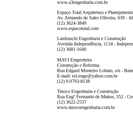
www.a3engenharia.com.br
Espaço Total Arquitetura e Planejament
Av. Armando de Sales Oliveira, 630 - Jd
(12) 3624-3849
www.espacototal.com
Lanfranchi Engenharia e Construção
Avenida Independência, 1134 - Independ
(12) 3681-1640
MAVI Empreiteira
Construção e Reforma.
Rua Edgard Monteiro Lobato, s/n - Bair
E-mail: eel.enge@yahoo.com.br
(12) 9.9793-8138
Tinoco Engenharia e Construção
Rua Engº Fernando de Mattos, 352 - Cen
(12) 3622-2537
www.tinocoengenharia.com.br