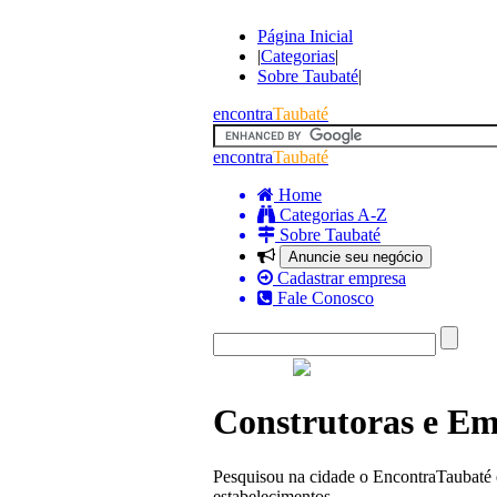
Página Inicial
|
Categorias
|
Sobre Taubaté
|
encontra
Taubaté
encontra
Taubaté
Home
Categorias A-Z
Sobre Taubaté
Anuncie seu negócio
Cadastrar empresa
Fale Conosco
Construtoras e Em
Pesquisou na cidade o EncontraTaubaté 
estabelecimentos.