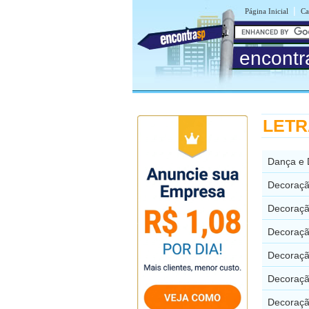
|
Página Inicial
Ca
encontr
LETRA
Dança e 
Decoraçã
Decoraçã
Decoraçã
Decoraçã
Decoraçã
Decoraçã