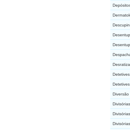
Depósitos
Dermatol
Descupin
Desentup
Desentup
Despacha
Desratiz
Detetive
Detetives
Diversão
Divisória
Divisória
Divisória