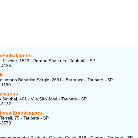
o Embalagens
 Fischer, 1523 - Parque São Luís - Taubaté - SP
4-4185
le
oluntario Benedito Sérgio, 2691 - Barranco - Taubaté - SP
-1190
alagens
 Setúbal, 401 - Vila São José - Taubate - SP
2-3132
rbosa Embalagens
Terreli, 75 - Taubaté - SP
2-3573
esembargador Paulo de Oliveira Costa, 689 - Centro - Taubaté - SP