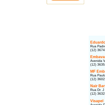
Eduard
Rua Padre
(12) 367
Embava
Avenida V
(12) 3635
MF Emb
Rua Paulo
(12) 360
Nair Ba
Rua Dr. J 
(12) 363
Visapel
Avenida D