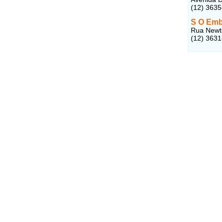
(12) 363
S O Emb
Rua Newto
(12) 363