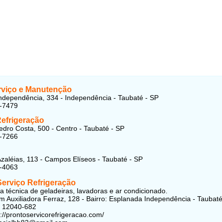
viço e Manutenção
ndependência, 334 - Independência - Taubaté - SP
2-7479
Refrigeração
edro Costa, 500 - Centro - Taubaté - SP
3-7266
zaléias, 113 - Campos Elíseos - Taubaté - SP
2-4063
Serviço Refrigeração
ia técnica de geladeiras, lavadoras e ar condicionado.
m Auxiliadora Ferraz, 128 - Bairro: Esplanada Independência - Taubaté
: 12040-682
s://prontoservicorefrigeracao.com/