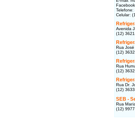
E-mail: 
Facebook
Telefone:
Celular: 
Refrige
Avenida J
(12) 362
Refriger
Rua José 
(12) 363
Refrige
Rua Humai
(12) 363
Refrige
Rua Dr. J
(12) 363
SEB - S
Rua Maria
(12) 997