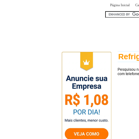
|
Página Inicial
Ca
encontr
Refri
Pesquisou n
com telefone