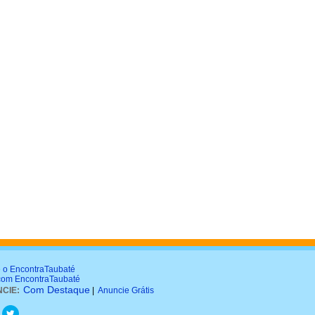
 o EncontraTaubaté
com EncontraTaubaté
Com Destaque
CIE:
|
Anuncie Grátis