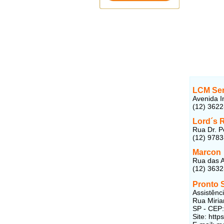
LCM Ser
Avenida I
(12) 362
Lord´s 
Rua Dr. P
(12) 978
Marcon
Rua das A
(12) 363
Pronto 
Assistênc
Rua Miria
SP - CEP
Site: http