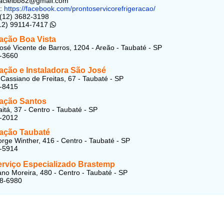
macielbb82@gmail.com
:
https://facebook.com/prontoservicorefrigeracao/
 (12) 3682-3198
(12) 99114-7417
ração Boa Vista
osé Vicente de Barros, 1204 - Areão - Taubaté - SP
1-3660
ação e Instaladora São José
Cassiano de Freitas, 67 - Taubaté - SP
2-8415
ração Santos
tá, 37 - Centro - Taubaté - SP
2-2012
ração Taubaté
orge Winther, 416 - Centro - Taubaté - SP
3-5914
erviço Especializado Brastemp
no Moreira, 480 - Centro - Taubaté - SP
78-6980