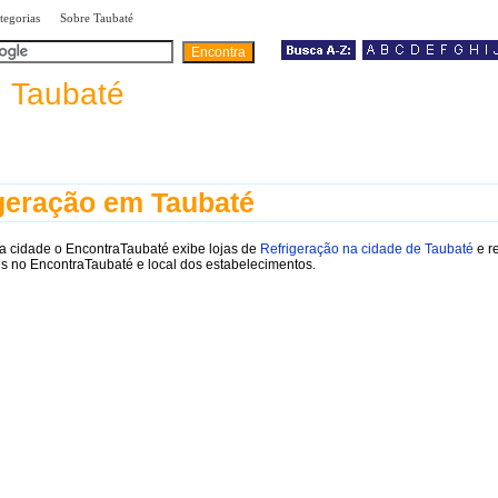
|
|
tegorias
Sobre Taubaté
a
Taubaté
geração em Taubaté
a cidade o EncontraTaubaté exibe lojas de
Refrigeração na cidade de Taubaté
e r
s no EncontraTaubaté e local dos estabelecimentos.