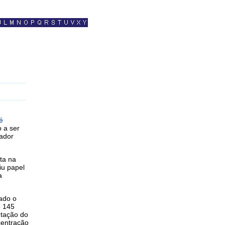
é
 a ser
ador
ta na
iu papel
a
ado o
e 145
ntação do
centração